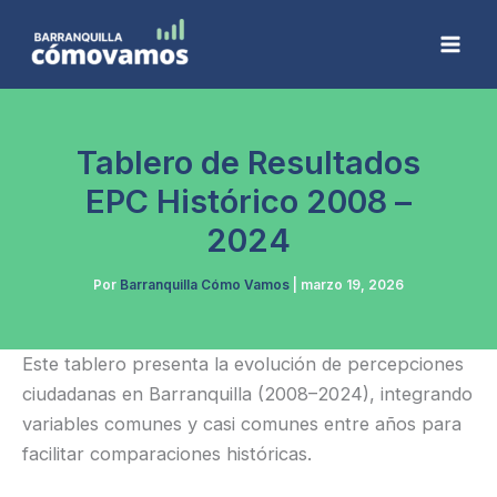
Ir
al
contenido
Tablero de Resultados
EPC Histórico 2008 –
2024
Por
Barranquilla Cómo Vamos
|
marzo 19, 2026
Este tablero presenta la evolución de percepciones
ciudadanas en Barranquilla (2008–2024), integrando
variables comunes y casi comunes entre años para
facilitar comparaciones históricas.